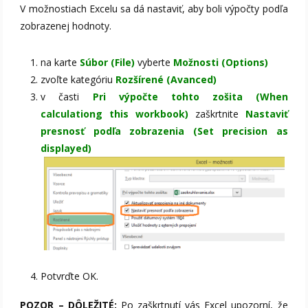
V možnostiach Excelu sa dá nastaviť, aby boli výpočty podľa
zobrazenej hodnoty.
na karte
Súbor (File)
vyberte
Možnosti (Options)
zvoľte kategóriu
Rozšírené (Avanced)
v časti
Pri výpočte tohto zošita (When
calculationg this workbook)
zaškrtnite
Nastaviť
presnosť podľa zobrazenia (Set precision as
displayed)
Potvrďte OK.
POZOR – DÔLEŽITÉ:
Po zaškrtnutí vás Excel upozorní, že