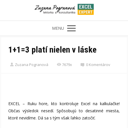
MENU
1+1=3 platí nielen v láske
Zuzana Pogranová
7679x
0 Komentárov
EXCEL – Ruku hore, kto kontroluje Excel na kalkulačke!
Občas výsledok nesedí. Spôsobujú to desatinné miesta,
ktoré nevidíme. Dá sa s tým však ľahko zatočiť.