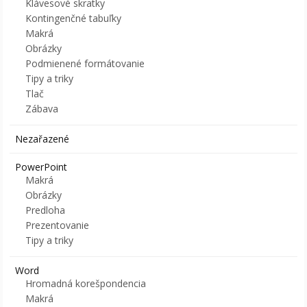
Klávesové skratky
Kontingenčné tabuľky
Makrá
Obrázky
Podmienené formátovanie
Tipy a triky
Tlač
Zábava
Nezařazené
PowerPoint
Makrá
Obrázky
Predloha
Prezentovanie
Tipy a triky
Word
Hromadná korešpondencia
Makrá