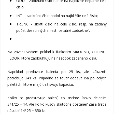
ODD – zaokrúhli číslo nahor na najbližšie nepárne celé
číslo;
INT – zaokrúhli číslo nadol na najbližšie celé číslo;
TRUNC – skráti číslo na celé číslo, resp. na zadaný
počet desatinných miest, ostatné „odsekne“;
…
Na záver uvediem príklad k funkciám MROUND, CEILING,
FLOOR, ktoré zaokrúhľujú na násobok zadaného čísla.
Napríklad predávate balenia po 25 ks, ale zákazník
potrebuje 341 ks. Prípadne sa tovar dodáva iba po celých
paletách, ktoré majú tiež svoju kapacitu.
Koľko to predstavuje balení, to zistíme ľahko delením
341/25 = 14. Ale koľko kusov skutočne dostane? Zasa treba
násobiť 14*25 = 350 ks.