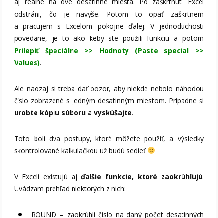
aj reálne na dve desatinné miesta. Po zaškrtnutí Excel
odstráni, čo je navyše. Potom to opäť zaškrtnem
a pracujem s Excelom pokojne ďalej. V jednoduchosti
povedané, je to ako keby ste použili funkciu a potom
Prilepiť špeciálne >> Hodnoty (Paste special >>
Values)
.
Ale naozaj si treba dať pozor, aby niekde nebolo náhodou
číslo zobrazené s jedným desatinným miestom. Prípadne si
urobte kópiu súboru a vyskúšajte
.
Toto boli dva postupy, ktoré môžete použiť, a výsledky
skontrolované kalkulačkou už budú sedieť
V Exceli existujú aj
ďalšie funkcie, ktoré zaokrúhľujú
.
Uvádzam prehľad niektorých z nich:
ROUND – zaokrúhli číslo na daný počet desatinných