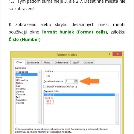
1,3. Tým pádom suma nieje 3, ale 2,7. Desatinné miesta nie
sú zobrazené.
K zobrazeniu alebo skrytiu desatinných miest mnohí
používajú okno
Formát buniek (Format cells)
, záložku
Číslo (Number)
.