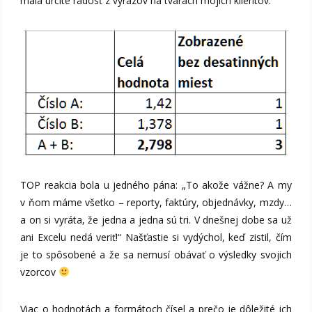
mala určite radosť z výrazov na tvárach mojich klientov.
TOP reakcia bola u jedného pána: „To akože vážne? A my
v ňom máme všetko – reporty, faktúry, objednávky, mzdy…
a on si vyráta, že jedna a jedna sú tri. V dnešnej dobe sa už
ani Excelu nedá veriť!“ Našťastie si vydýchol, keď zistil, čím
je to spôsobené a že sa nemusí obávať o výsledky svojich
vzorcov
Viac o hodnotách a formátoch čísel a prečo je dôležité ich