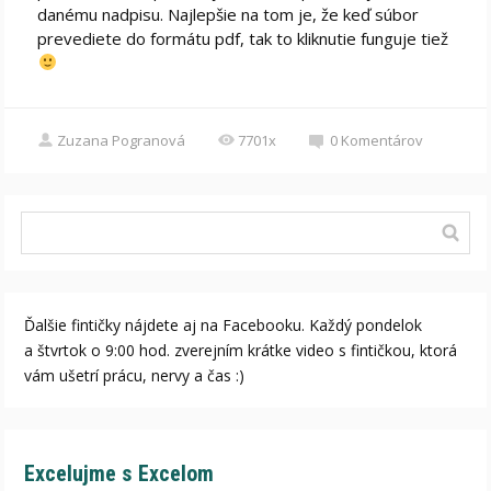
danému nadpisu. Najlepšie na tom je, že keď súbor
prevediete do formátu pdf, tak to kliknutie funguje tiež
Zuzana Pogranová
7701x
0
Komentárov
Ďalšie fintičky nájdete aj na Facebooku. Každý pondelok
a štvrtok o 9:00 hod. zverejním krátke video s fintičkou, ktorá
vám ušetrí prácu, nervy a čas :)
Excelujme s Excelom