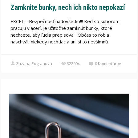
Zamknite bunky, nech ich nikto nepokazí
EXCEL – Bezpečnosť nadovšetko!!! Keď so súborom
pracujú viacerí, je užitočné zamknúť bunky, ktoré
nechcete, aby ľudia prepisovali. Občas to robia
naschvál, niekedy nechtiac a ani si to nevšimnú.
Zuzana Pogranová
32200x
0
Komentárov