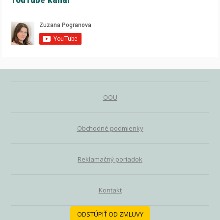
OOU
Obchodné podmienky
Reklamačný poriadok
Kontakt
ODSTÚPIŤ OD ZMLUVY