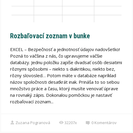
Rozbaľovací zoznam v bunke
EXCEL – Bezpečnosť a jednotnosť údajov nadovšetko!
Pozná to väčšina z nás, čo upravujeme väčšie
databázy. Jednu položku zapíše dvadsať osôb desiatimi
rôznymi spôsobmi – niekto s diakritikou, niekto bez,
rôzny slovosled… Potom máte v databáze napríklad
názov spoločnosti desaťkrát inak. Prináša to so sebou
množstvo práce a času, ktorý musíte venovať úprave
na rovnaký zápis. Dokonalou pomôckou je nastaviť
rozbaľovací zoznam...
Zuzana Pogranová
32207x
0
Komentárov