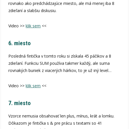
rovnako ako predchádzajúce miesto, ale má menej iba 8
zdieľaní a slabšiu diskusiu.
Video >>
klik sem
<<
6. miesto
Posledná fintička v tomto roku si získala 45 páčikov a 8
zdieľaní. Funkciu SUM používa takmer každý, ale suma
rovnakých buniek z viacerých hárkov, to je už iný level…
Video >>
klik sem
<<
7. miesto
Vzorce nemusia obsahovať len plus, mínus, krát a lomku.
Dôkazom je fintička s & pre prácu s textami so 41