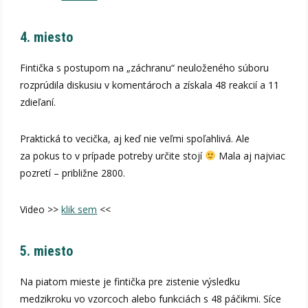
4. miesto
Fintička s postupom na „záchranu“ neuloženého súboru
rozprúdila diskusiu v komentároch a získala 48 reakcií a 11
zdieľaní.
Praktická to vecička, aj keď nie veľmi spoľahlivá. Ale
za pokus to v prípade potreby určite stojí
Mala aj najviac
pozretí – približne 2800.
Video >>
klik sem
<<
5. miesto
Na piatom mieste je fintička pre zistenie výsledku
medzikroku vo vzorcoch alebo funkciách s 48 páčikmi. Síce