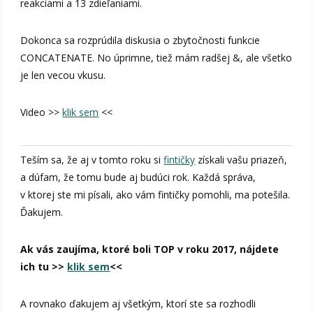
reakciami a 13 zdieľaniami.
Dokonca sa rozprúdila diskusia o zbytočnosti funkcie
CONCATENATE. No úprimne, tiež mám radšej &, ale všetko
je len vecou vkusu.
Video >>
klik sem
<<
Teším sa, že aj v tomto roku si
fintičky
získali vašu priazeň,
a dúfam, že tomu bude aj budúci rok. Každá správa,
v ktorej ste mi písali, ako vám fintičky pomohli, ma potešila.
Ďakujem.
Ak vás zaujíma, ktoré boli TOP v roku 2017, nájdete
ich tu >>
klik sem
<<
A rovnako ďakujem aj všetkým, ktorí ste sa rozhodli