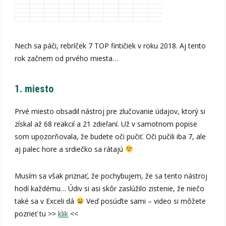
Nech sa páči, rebríček 7 TOP fintičiek v roku 2018. Aj tento
rok začnem od prvého miesta…
1. miesto
Prvé miesto obsadil nástroj pre zlučovanie údajov, ktorý si
získal až 68 reakcií a 21 zdieľaní. Už v samotnom popise
som upozorňovala, že budete oči pučiť. Oči pučili iba 7, ale
aj palec hore a srdiečko sa rátajú
Musím sa však priznať, že pochybujem, že sa tento nástroj
hodí každému… Údiv si asi skôr zaslúžilo zistenie, že niečo
také sa v Exceli dá
Veď posúďte sami – video si môžete
pozrieť tu >>
klik
<<