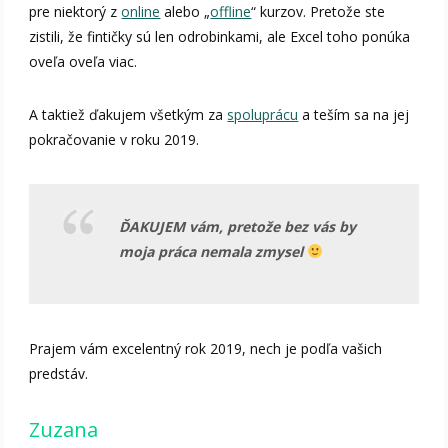
pre niektorý z
online
alebo „
offline
“ kurzov. Pretože ste
zistili, že fintičky sú len odrobinkami, ale Excel toho ponúka
oveľa oveľa viac.
A taktiež ďakujem všetkým za
spoluprácu
a teším sa na jej
pokračovanie v roku 2019.
ĎAKUJEM vám, pretože bez vás by
moja práca nemala zmysel
Prajem vám excelentný rok 2019, nech je podľa vašich
predstáv.
Zuzana