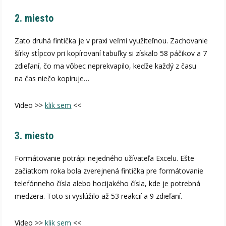
2. miesto
Zato druhá fintička je v praxi veľmi využiteľnou. Zachovanie
šírky stĺpcov pri kopírovaní tabuľky si získalo 58 páčikov a 7
zdieľaní, čo ma vôbec neprekvapilo, keďže každý z času
na čas niečo kopíruje…
Video >>
klik sem
<<
3. miesto
Formátovanie potrápi nejedného užívateľa Excelu. Ešte
začiatkom roka bola zverejnená fintička pre formátovanie
telefónneho čísla alebo hocijakého čísla, kde je potrebná
medzera. Toto si vyslúžilo až 53 reakcií a 9 zdieľaní.
Video >>
klik sem
<<