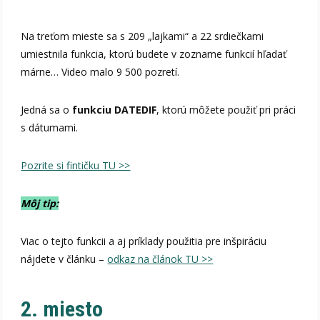
Na treťom mieste sa s 209 „lajkami“ a 22 srdiečkami
umiestnila funkcia, ktorú budete v zozname funkcií hľadať
márne… Video malo 9 500 pozretí.
Jedná sa o
funkciu DATEDIF
, ktorú môžete použiť pri práci
s dátumami.
Pozrite si fintičku TU >>
Môj tip:
Viac o tejto funkcii a aj príklady použitia pre inšpiráciu
nájdete v článku –
odkaz na článok TU >>
2. miesto