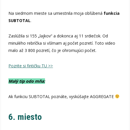
Na siedmom mieste sa umiestnila moja obľúbená
funkcia
SUBTOTAL
.
Zaslúžila si 155 „lajkov“ a dokonca aj 11 srdiečok. Od
minulého rebríčka si všímam aj počet pozretí. Toto video
malo až 3 800 pozretí, čo je ohromujúci počet.
Pozrite si fintičku TU >>
Malý tip odo mňa:
Ak funkciu SUBTOTAL poznáte, vyskúšajte AGGREGATE
6. miesto