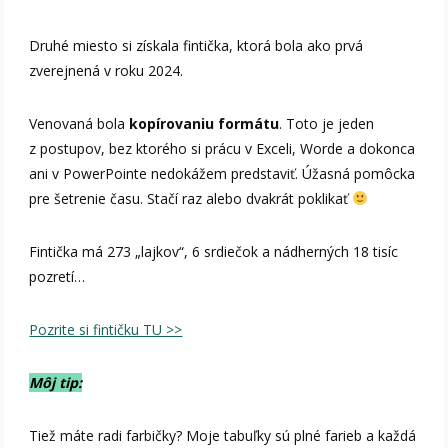
Druhé miesto si získala fintička, ktorá bola ako prvá
zverejnená v roku 2024.
Venovaná bola
kopírovaniu formátu
. Toto je jeden
z postupov, bez ktorého si prácu v Exceli, Worde a dokonca
ani v PowerPointe nedokážem predstaviť. Úžasná pomôcka
pre šetrenie času. Stačí raz alebo dvakrát poklikať
Fintička má 273 „lajkov“, 6 srdiečok a nádherných 18 tisíc
pozretí…
Pozrite si fintičku TU >>
Môj tip:
Tiež máte radi farbičky? Moje tabuľky sú plné farieb a každá