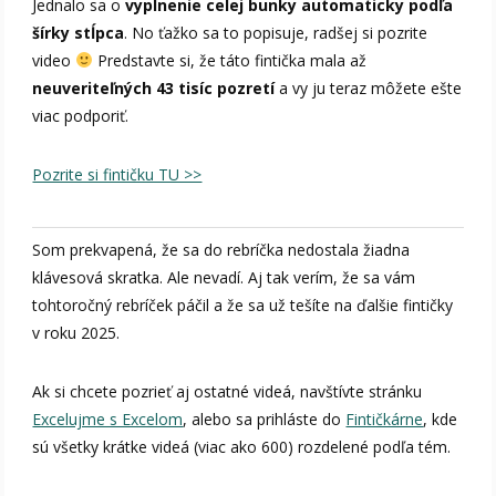
Jednalo sa o
vyplnenie celej bunky automaticky podľa
šírky stĺpca
. No ťažko sa to popisuje, radšej si pozrite
video
Predstavte si, že táto fintička mala až
neuveriteľných 43 tisíc pozretí
a vy ju teraz môžete ešte
viac podporiť.
Pozrite si fintičku TU >>
Som prekvapená, že sa do rebríčka nedostala žiadna
klávesová skratka. Ale nevadí. Aj tak verím, že sa vám
tohtoročný rebríček páčil a že sa už tešíte na ďalšie fintičky
v roku 2025.
Ak si chcete pozrieť aj ostatné videá, navštívte stránku
Excelujme s Excelom
, alebo sa prihláste do
Fintičkárne
, kde
sú všetky krátke videá (viac ako 600) rozdelené podľa tém.