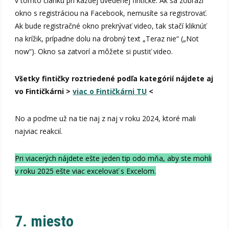
v tomto článku pri každej uvedenej fintičke. Ak sa zobrazí
okno s registráciou na Facebook, nemusíte sa registrovať.
Ak bude registračné okno prekrývať video, tak stačí kliknúť
na krížik, prípadne dolu na drobný text „Teraz nie“ („Not
now“). Okno sa zatvorí a môžete si pustiť video.
Všetky fintičky roztriedené podľa kategórií nájdete aj
vo Fintičkárni >
viac o Fintičkárni TU
<
No a poďme už na tie naj z naj v roku 2024, ktoré mali
najviac reakcií.
Pri viacerých nájdete ešte jeden tip odo mňa, aby ste mohli
v roku 2025 ešte viac excelovať s Excelom.
7. miesto