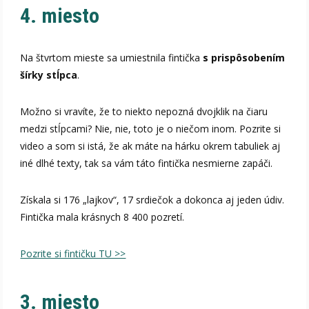
4. miesto
Na štvrtom mieste sa umiestnila fintička
s prispôsobením
šírky stĺpca
.
Možno si vravíte, že to niekto nepozná dvojklik na čiaru
medzi stĺpcami? Nie, nie, toto je o niečom inom. Pozrite si
video a som si istá, že ak máte na hárku okrem tabuliek aj
iné dlhé texty, tak sa vám táto fintička nesmierne zapáči.
Získala si 176 „lajkov“, 17 srdiečok a dokonca aj jeden údiv.
Fintička mala krásnych 8 400 pozretí.
Pozrite si fintičku TU >>
3. miesto