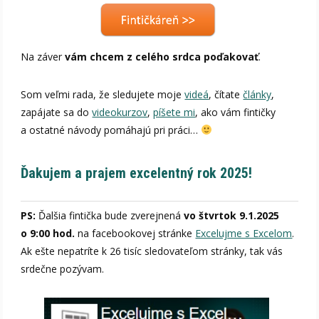
Na záver
vám chcem z celého srdca poďakovať
.
Som veľmi rada, že sledujete moje
videá
, čítate
články
,
zapájate sa do
videokurzov
,
píšete mi
, ako vám fintičky
a ostatné návody pomáhajú pri práci…
Ďakujem a prajem excelentný rok 2025!
PS:
Ďalšia fintička bude zverejnená
vo štvrtok 9.1.2025
o 9:00 hod.
na facebookovej stránke
Excelujme s Excelom
.
Ak ešte nepatríte k 26 tisíc sledovateľom stránky, tak vás
srdečne pozývam.