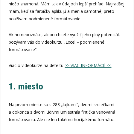
niečo znamená. Mám tak v údajoch lepší prehľad. Najradšej
mám, keď sa farbičky aplikujú a menia samotné, preto
používam podmienené formátovanie.
Ak ho nepoznáte, alebo chcete využiť jeho plný potenciál,
pozývam vás do videokurzu „Excel – podmienené
formátovanie“.
Viac o videokurze nájdete tu
>> VIAC INFORMÁCIÍ <<
1. miesto
Na prvom mieste sa s 283 „lajkami“, dvomi srdiečkami
a dokonca s dvomi údivmi umiestnila fintička venovaná
formátovaniu. Ale nie len takému hocijakému formátu…