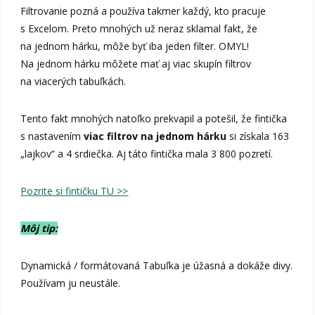
Filtrovanie pozná a používa takmer každý, kto pracuje
s Excelom. Preto mnohých už neraz sklamal fakt, že
na jednom hárku, môže byť iba jeden filter. OMYL!
Na jednom hárku môžete mať aj viac skupín filtrov
na viacerých tabuľkách.
Tento fakt mnohých natoľko prekvapil a potešil, že fintička
s nastavením
viac filtrov na jednom hárku
si získala 163
„lajkov“ a 4 srdiečka. Aj táto fintička mala 3 800 pozretí.
Pozrite si fintičku TU >>
Môj tip:
Dynamická / formátovaná Tabuľka je úžasná a dokáže divy.
Používam ju neustále.