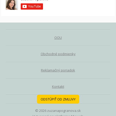
OOU
Obchodné podmienky
Reklamačný poriadok
Kontakt
ODSTÚPIŤ OD ZMLUVY
© 2026 zuzanapogranova.sk