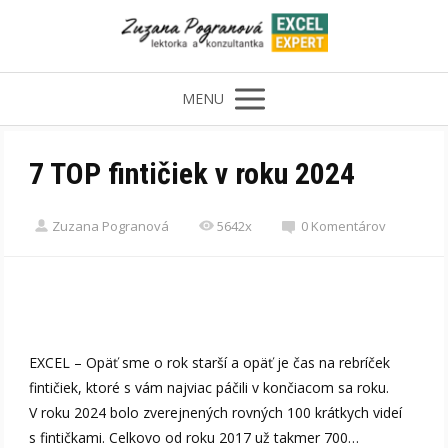
MENU
7 TOP fintičiek v roku 2024
Zuzana Pogranová
5642x
0 Komentárov
EXCEL – Opäť sme o rok starší a opäť je čas na rebríček
fintičiek, ktoré s vám najviac páčili v končiacom sa roku.
V roku 2024 bolo zverejnených rovných 100 krátkych videí
s fintičkami. Celkovo od roku 2017 už takmer 700…