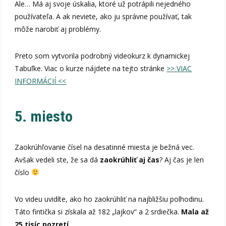
Ale… Má aj svoje úskalia, ktoré už potrápili nejedného
používateľa. A ak neviete, ako ju správne používať, tak
môže narobiť aj problémy.
Preto som vytvorila podrobný videokurz k dynamickej
Tabuľke. Viac o kurze nájdete na tejto stránke
>> VIAC
INFORMÁCIÍ <<
5. miesto
Zaokrúhľovanie čísel na desatinné miesta je bežná vec.
Avšak vedeli ste, že sa dá
zaokrúhliť aj čas
? Aj čas je len
číslo
Vo videu uvidíte, ako ho zaokrúhliť na najbližšiu polhodinu.
Táto fintička si získala až 182 „lajkov“ a 2 srdiečka.
Mala až
25 tisíc pozretí.