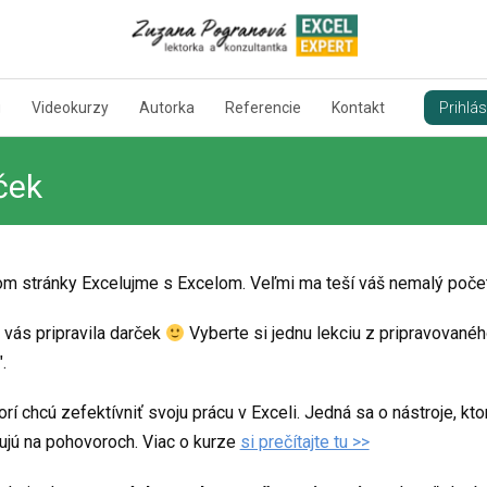
Prihlás
g
Videokurzy
Autorka
Referencie
Kontakt
ček
m stránky Excelujme s Excelom. Veľmi ma teší váš nemalý počet
vás pripravila darček
Vyberte si jednu lekciu z pripravovaného
.
orí chcú zefektívniť svoju prácu v Exceli. Jedná sa o nástroje, kt
stujú na pohovoroch. Viac o kurze
si prečítajte tu >>