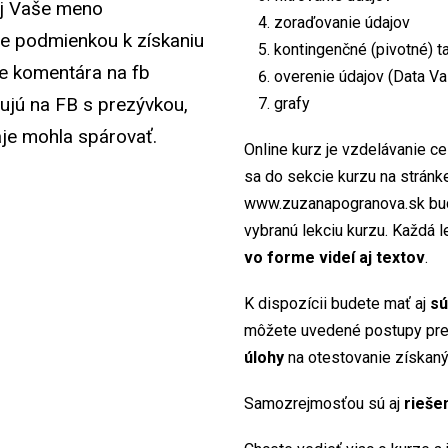
aj Vaše meno
zoraďovanie údajov
e podmienkou k získaniu
kontingenčné (pivotné) t
ie komentára na fb
overenie údajov (Data Val
ujú na FB s prezývkou,
grafy
je mohla spárovať.
Online kurz je vzdelávanie ce
sa do sekcie kurzu na stránk
www.zuzanapogranova.sk bud
vybranú lekciu kurzu. Každá 
vo forme videí aj textov
.
K dispozícii budete mať aj
sú
môžete uvedené postupy prec
úlohy
na otestovanie získan
Samozrejmosťou sú aj
rieše