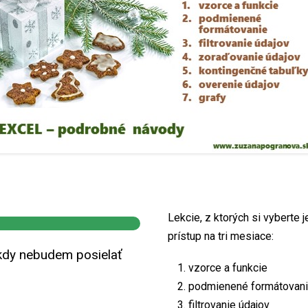
Lekcie, z ktorých si vyberte j
prístup na tri mesiace:
kdy nebudem posielať
vzorce a funkcie
podmienené formátovanie
filtrovanie údajov