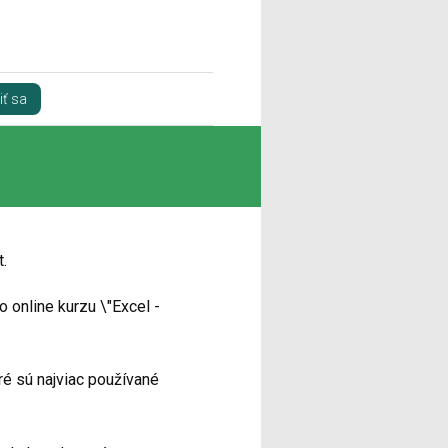
iť sa
.
 online kurzu \"Excel -
oré sú najviac používané