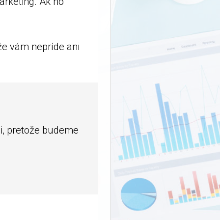
arketing. Ak ho
 že vám nepríde ani
eli, pretože budeme