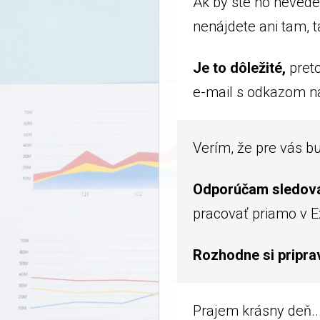
Ak by ste ho nevede
nenájdete ani tam, 
Je to dôležité,
preto
e-mail s odkazom na 
Verím, že pre vás b
Odporúčam sledovať
pracovať priamo v Ex
Rozhodne si priprav
Prajem krásny deň..