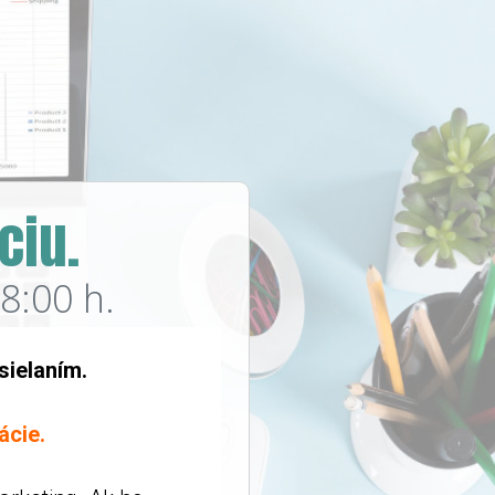
ciu.
8:00 h.
sielaním.
ácie.