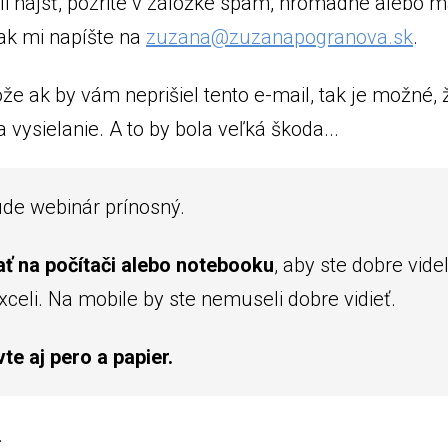
li nájsť, pozrite v záložke spam, hromadné alebo m
tak mi napíšte na
zuzana@zuzanapogranova.sk
.
že ak by vám neprišiel tento e-mail, tak je možné,
vysielanie. A to by bola veľká škoda...
ude webinár prínosný.
 na počítači alebo notebooku
, aby ste dobre vid
celi. Na mobile by ste nemuseli dobre vidieť.
te aj pero a papier.
.