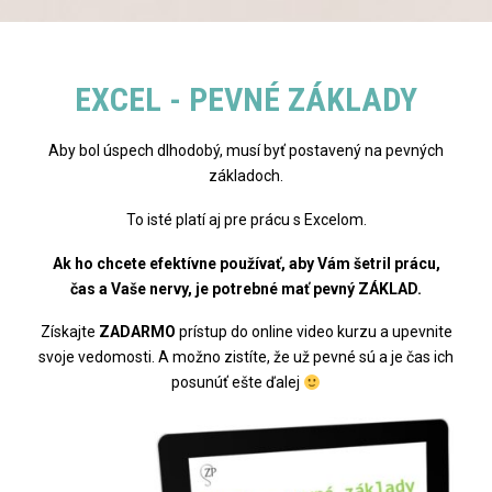
EXCEL - PEVNÉ ZÁKLADY
Aby bol úspech dlhodobý, musí byť postavený na pevných
základoch.
To isté platí aj pre prácu s Excelom.
Ak ho chcete efektívne používať, aby Vám šetril prácu,
čas a Vaše nervy, je potrebné mať pevný ZÁKLAD.
Získajte
ZADARMO
prístup do online video kurzu a upevnite
svoje vedomosti. A možno zistíte, že už pevné sú a je čas ich
posunúť ešte ďalej