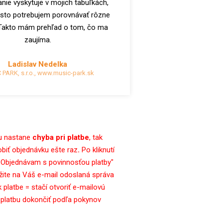
nie vyskytuje v mojich tabuľkách,
asto potrebujem porovnávať rôzne
Takto mám prehľad o tom, čo ma
zaujíma.
Ladislav Nedelka
PARK, s.r.o., www.music-park.sk
u nastane
chyba pri platbe
, tak
obiť objednávku ešte raz
.
Po kliknutí
 "Objednávam s povinnosťou platby"
ite na Váš e-mail odoslaná správa
 platbe = stačí otvoriť e-mailovú
 platbu dokončiť podľa pokynov