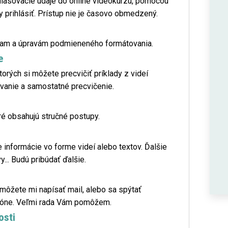
ihlasovacie údaje do online videokurzu, pomocou
 prihlásiť. Prístup nie je časovo obmedzený.
iam a úpravám podmieneného formátovania.
e
torých si môžete precvičiť príklady z videí
ovanie a samostatné precvičenie.
ré obsahujú stručné postupy.
 informácie vo forme videí alebo textov. Ďalšie
vy... Budú pribúdať ďalšie.
môžete mi napísať mail, alebo sa spýtať
zóne. Veľmi rada Vám pomôžem.
osti