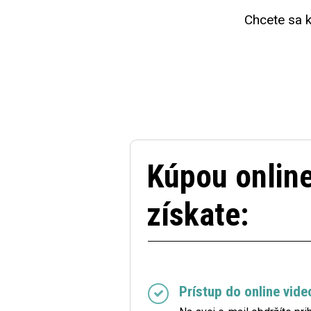
Chcete sa k
Kúpou onlin
získate:
Prístup do online vid