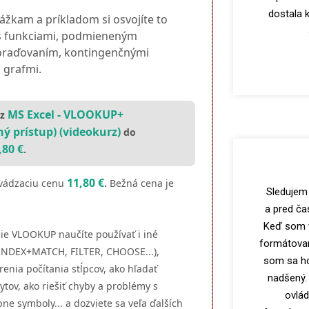
dostala 
žkam a príkladom si osvojíte to
s funkciami, podmieneným
zoraďovaním, kontingenčnými
 grafmi.
MS Excel - VLOOKUP+
rz
ý prístup) (videokurz)
do
,80 €
.
11,80 €
uvádzaciu cenu
.
Bežná cena je
Sledujem
a pred čas
Keď som v
ie VLOOKUP naučíte používať i iné
formátovan
 INDEX+MATCH, FILTER, CHOOSE...),
som sa ho
renia počítania stĺpcov, ako hľadať
nadšený.
ytov, ako riešiť chyby a problémy s
ovlá
pne symboly... a dozviete sa veľa ďalších