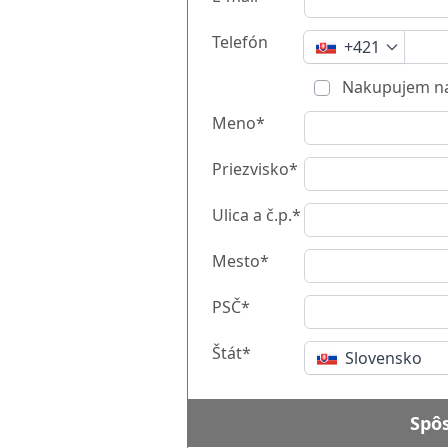
Telefón
+421
Nakupujem na
Meno*
Priezvisko*
Ulica a č.p.*
Mesto*
PSČ*
Štát*
Slovensko
Spô