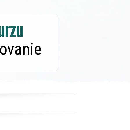
urzu
tovanie