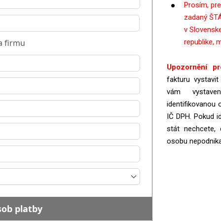
Prosím, pr
zadaný ŠTÁ
v Slovenske
 firmu
republike, 
Upozornění pr
fakturu vystavi
vám vystave
identifikovanou
IČ DPH. Pokud i
stát nechcete, 
osobu nepodnika
sob platby