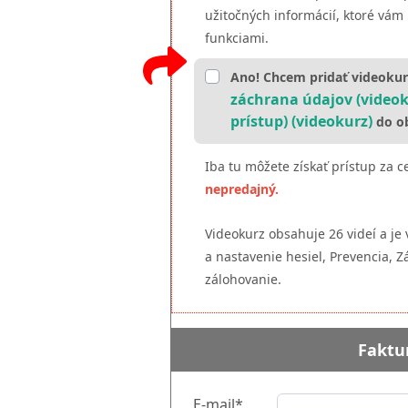
užitočných informácií, ktoré vám
funkciami.
Ano! Chcem pridať videoku
záchrana údajov (video
prístup)
(videokurz)
do ob
Iba tu môžete získať prístup za 
nepredajný.
Videokurz obsahuje 26 videí a j
a nastavenie hesiel, Prevencia, 
zálohovanie.
Faktu
E-mail*