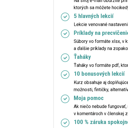
Na svoj e-mail obdržíte pr
ktorých sa môžete hocikedy
5 hlavných lekcií
Lekcie venované nastaven
Príklady na precvičeni
Súbory vo formáte xlsx, v k
a ďalšie príklady na zopak
Ťaháky
Ťaháky vo formáte pdf, kto
10 bonusových lekcií
Kurz obsahuje aj doplňujúce
možnosti, fintičky, alternatí
Moja pomoc
Ak niečo nebude fungovať, 
v komentároch v členskej 
100 % záruka spokojn