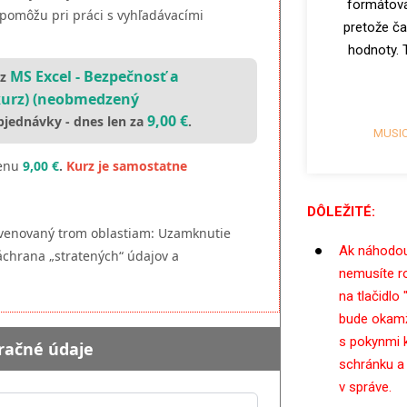
formátova
 pomôžu pri práci s vyhľadávacími
pretože č
hodnoty. 
MS Excel - Bezpečnosť a
rz
kurz) (neobmedzený
9,00 €
jednávky - dnes len za
.
MUSIC 
cenu
9,00 €
.
Kurz je samostatne
DÔLEŽITÉ:
e venovaný trom oblastiam: Uzamknutie
Ak náhodo
Záchrana „stratených“ údajov a
nemusíte r
na tlačidlo
bude okamž
s pokynmi k
račné údaje
schránku a
v správe.