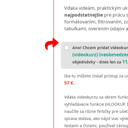
Vďaka videám, praktickým uká
najpodstatnejšie
pre prácu 
formátovaním, filtrovaním, 
tabuľkami, overením údajov a
Ano! Chcem pridať videoku
(videokurz) (neobmedzen
11
objednávky - dnes len za
Iba tu môžete získať prístup za 
57 €
.
Vďaka videokurzu sa okrem funkc
vyhľadávacie funkcie (HLOOKUP,
naučíte sa rôzne fintičky pre ušet
sprava doľava, ako nájsť viac výsk
textami a číslami, používať zástu