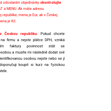
ed odoslaním objednávky
skontrolujte
T a MENU. Ak máte adresu
j republike, mena je Eur, ak v Českej
mena je Kč.
o Českou republiku:
Pokud chcete
t na firmu a nejste plátce DPH, vzniká
ním faktury povinnost stát se
 osobou a musíte mi následně dodat své
dentifikovanou osobou nejste nebo se jí
doporučuji koupit si kurz na fyzickou
tele.