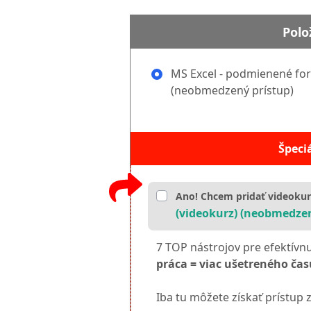
Polo
MS Excel - podmienené fo
(neobmedzený prístup)
Špeci
Ano! Chcem pridať videoku
(videokurz) (neobmedzen
7 TOP nástrojov pre efektívn
práca = viac ušetreného času
Iba tu môžete získať prístup