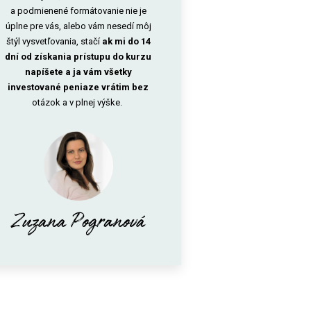
a podmienené formátovanie nie je
úplne pre vás, alebo vám nesedí môj
štýl vysvetľovania, stačí
ak mi do 14
dní od získania prístupu do kurzu
napíšete a ja vám všetky
investované peniaze vrátim bez
otázok a v plnej výške.
Zuzana Pogranová