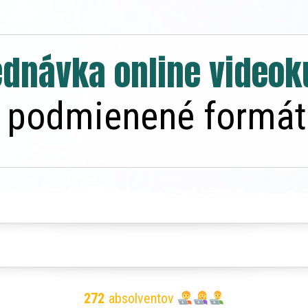
ednávka online videok
- podmienené formá
272
absolventov