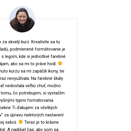
za skvelý kurz. Kreativite sa tu
ladú, podmienené formátovanie je
 s legom, kde si jednotlivé farebné
pájam, ako sa mi to práve hodí.
to kurzu sa mi zapáčili ikony, tie
az nevyužívala. Na farebné škály
aľ nedostala veľkú chuť, možno
k tomu, čo potrebujem, si vystačím
vyšnými typmi formátovania.
pekne Ti ďakujem za všetkých
v" za úpravu niektorých nastavení
ej sekcii.
Teraz je to krásne
né. A nadišiel čas, aby som sa