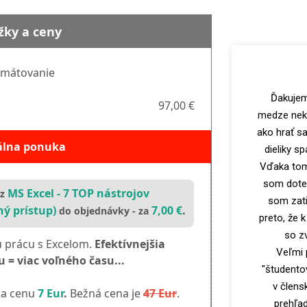
žky a ceny
rmátovanie
Ďakujem 
97,00 €
medze nek
ako hrať sa
álna ponuka
dieliky s
Vďaka tomu
som doter
MS
Excel - 7 TOP nástrojov
rz
som zati
ý prístup)
7,00 €
.
do objednávky - za
preto, že 
so z
u prácu s Excelom.
Efektívnejšia
Veľmi 
 = viac voľného času...
"študento
v člensk
 za cenu
7 Eur
.
Bežná cena je
47 Eur
.
prehľad