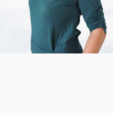
Nemáte prístup do zóny pre
členov?
Vyberte si niektorý (alebo viac) z videokurzov na tejto
stránke a registrujte sa:
https://zuzanapogranova.sk/online-kurzy/